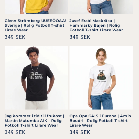
Glenn Strömberg UUEEÖÖAA!
Jusef Erabi Mackräka |
Sverige | Rolig Fotboll T-shirt
Hammarby Bajen | Rolig
Lirare Wear
Fotboll T-shirt Lirare Wear
Ordinarie
349 SEK
Ordinarie
349 SEK
pris
pris
Jag kommer i tid till frukost |
Opa Opa GAIS i Europa | Amin
Martin Mutumba AIK | Rolig
Boudri | Rolig Fotboll T-shirt
Fotboll T-shirt Lirare Wear
Lirare Wear
Ordinarie
349 SEK
Ordinarie
349 SEK