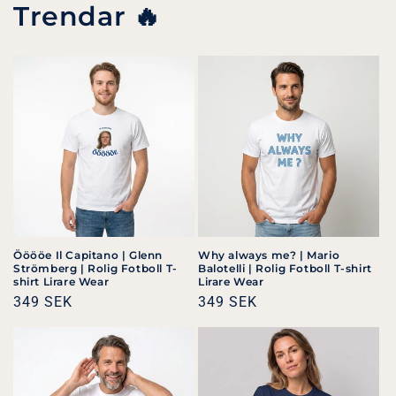
Trendar 🔥
Ööööe Il Capitano | Glenn
Why always me? | Mario
Strömberg | Rolig Fotboll T-
Balotelli | Rolig Fotboll T-shirt
shirt Lirare Wear
Lirare Wear
Ordinarie
349 SEK
Ordinarie
349 SEK
pris
pris