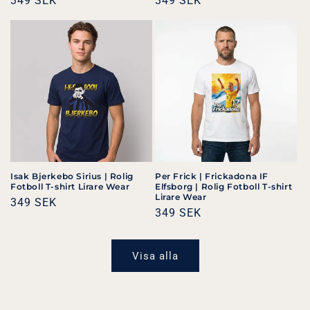
Ordinarie
349 SEK
Ordinarie
349 SEK
pris
pris
Isak Bjerkebo Sirius | Rolig
Per Frick | Frickadona IF
Fotboll T-shirt Lirare Wear
Elfsborg | Rolig Fotboll T-shirt
Lirare Wear
Ordinarie
349 SEK
Ordinarie
349 SEK
pris
pris
Visa alla