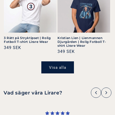
3 Rätt på Stryktipset | Rolig
Kristian Lien | Lienmannen
Fotboll T-shirt Lirare Wear
Djurgården | Rolig Fotboll T-
shirt Lirare Wear
Ordinarie
349 SEK
Ordinarie
349 SEK
pris
pris
Visa alla
Vad säger våra Lirare?