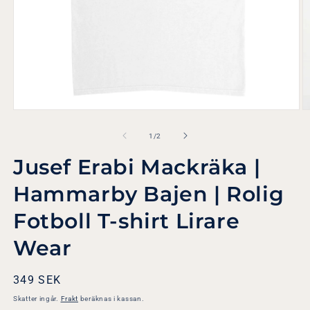
Öppna
Ö
mediet
m
1
2
av
1
/
2
i
i
modalfönster
m
Jusef Erabi Mackräka |
Hammarby Bajen | Rolig
Fotboll T-shirt Lirare
Wear
Ordinarie
349 SEK
pris
Skatter ingår.
Frakt
beräknas i kassan.