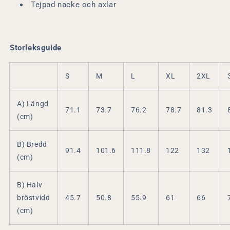
Tejpad nacke och axlar
Storleksguide
S
M
L
XL
2XL
A) Längd
71.1
73.7
76.2
78.7
81.3
(cm)
B) Bredd
91.4
101.6
111.8
122
132
(cm)
B) Halv
bröstvidd
45.7
50.8
55.9
61
66
(cm)