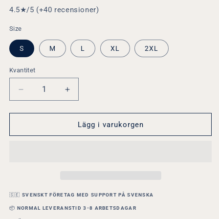
4.5★/5 (+40 recensioner)
Size
S
M
L
XL
2XL
Kvantitet
Minska
Öka
kvantitet
kvantitet
för
för
Jusef
Jusef
Lägg i varukorgen
Erabi
Erabi
Mackräka
Mackräka
|
|
Hammarby
Hammarby
Bajen
Bajen
|
|
Rolig
Rolig
🇸🇪
SVENSKT FÖRETAG MED SUPPORT PÅ SVENSKA
Fotboll
Fotboll
📦
NORMAL LEVERANSTID 3-8 ARBETSDAGAR
T-
T-