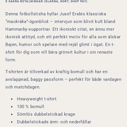
🔒
SÄKRA BETALNINGAR (KLARNA, KORT, SHOP PAY)
shirt
shirt
Lirare
Lirare
Denna fotbollstisha hyllar Jusef Erabis klassiska
Wear
Wear
“mackräka”-ögonblick
– intervjun som blivit kult bland
Hammarby-supportrar. Ett ikoniskt citat, en ännu mer
ikonisk attityd, och ett perfekt motiv för alla som älskar
Bajen, humor och spelare med rejäl glimt i ögat.
En t-
shirt för dig som vill bära grönvit kultur i sin renaste
form.
T
-shirten är tillverkad av kraftig bomull och har en
avslappnad, baggy passform – perfekt för både vardagen
och matchdagen.
Heavyweight t-shirt
100 % bomull
Sömlös dubbelstickad krage
Dubbelstickade ärm- och nederfållar