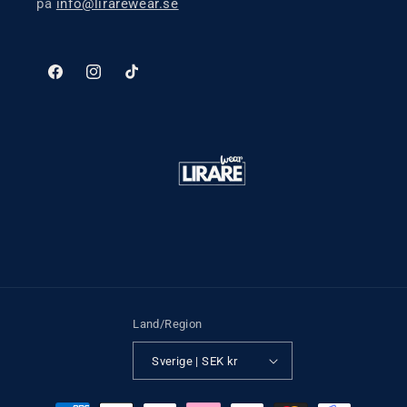
på
info@lirarewear.se
Facebook
Instagram
TikTok
Land/Region
Sverige | SEK kr
Betalningsmetoder