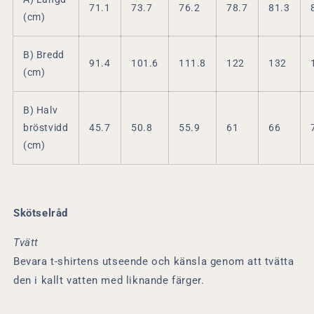
71.1
73.7
76.2
78.7
81.3
(cm)
B) Bredd
91.4
101.6
111.8
122
132
(cm)
B) Halv
bröstvidd
45.7
50.8
55.9
61
66
(cm)
Skötselråd
Tvätt
Bevara t-shirtens utseende och känsla genom att tvätta
den i kallt vatten med liknande färger.