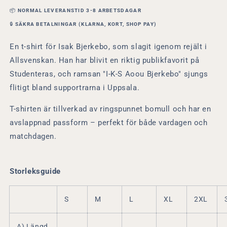
Lirare
Lirare
📦
NORMAL LEVERANSTID 3-8 ARBETSDAGAR
Wear
Wear
🔒
SÄKRA BETALNINGAR (KLARNA, KORT, SHOP PAY)
En t-shirt för Isak Bjerkebo, som slagit igenom rejält i
Allsvenskan. Han har blivit en riktig publikfavorit på
Studenteras, och ramsan "I-K-S Aoou Bjerkebo" sjungs
flitigt bland supportrarna i Uppsala.
T-shirten är tillverkad av ringspunnet bomull och har en
avslappnad passform – perfekt för både vardagen och
matchdagen.
Storleksguide
S
M
L
XL
2XL
A) Längd