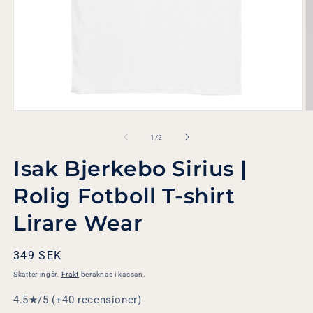
Öppna
Ö
mediet
m
1
2
av
1
/
2
i
i
modalfönster
m
Isak Bjerkebo Sirius |
Rolig Fotboll T-shirt
Lirare Wear
Ordinarie
349 SEK
pris
Skatter ingår.
Frakt
beräknas i kassan.
4.5★/5 (+40 recensioner)