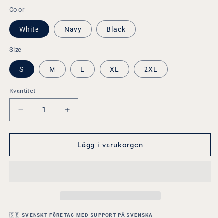
Color
White
Navy
Black
Size
S
M
L
XL
2XL
Kvantitet
Minska
Öka
kvantitet
kvantitet
för
för
Isak
Isak
Lägg i varukorgen
Bjerkebo
Bjerkebo
Sirius
Sirius
|
|
Rolig
Rolig
Fotboll
Fotboll
T-
T-
shirt
shirt
🇸🇪
SVENSKT FÖRETAG MED SUPPORT PÅ SVENSKA