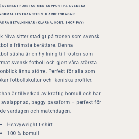

SVENSKT FÖRETAG MED SUPPORT PÅ SVENSKA
NORMAL LEVERANSTID 3-8 ARBETSDAGAR
ÄKRA BETALNINGAR (KLARNA, KORT, SHOP PAY)
ik Niva sitter stadigt på tronen som svensk
tbolls främsta berättare. Denna
tbollstisha är en hyllning till rösten som
rmat svensk fotboll och gjort våra största
onblick ännu större. Perfekt för alla som
skar fotbollskultur och ikoniska profiler.
sha
n är tillverkad av kraftig bomull och har
 avslappnad, baggy passform – perfekt för
de vardagen och matchdagen.
Heavyweight t-shirt
100 % bomull