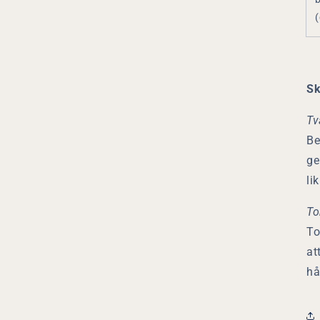
Sk
Tv
Be
ge
li
To
To
at
hå