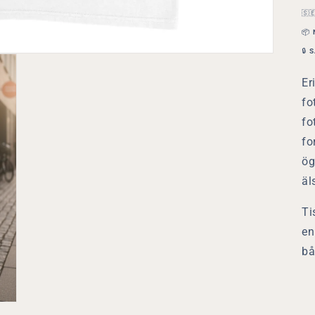
🇸
📦
🔒
S
Er
fo
fo
fo
ög
äl
Ti
en
bå