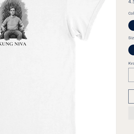
4.
Col
Si
Kva