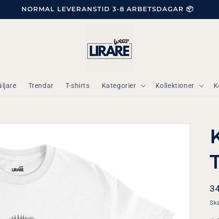
NORMAL LEVERANSTID 3-8 ARBETSDAGAR 📦
ljare
Trendar
T-shirts
Kategorier
Kollektioner
K
Or
3
pr
Ska