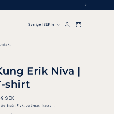
Logga
L
Varukorg
Sverige | SEK kr
in
a
n
ontakt
d
/
R
Kung Erik Niva |
e
g
T-shirt
i
o
dinarie
49 SEK
n
is
tter ingår.
Frakt
beräknas i kassan.