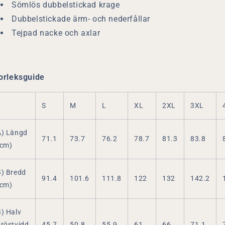
Sömlös dubbelstickad krage
Dubbelstickade ärm- och nederfållar
Tejpad nacke och axlar
orleksguide
S
M
L
XL
2XL
3XL
A) Längd
71.1
73.7
76.2
78.7
81.3
83.8
(cm)
B) Bredd
91.4
101.6
111.8
122
132
142.2
(cm)
B) Halv
bröstvidd
45.7
50.8
55.9
61
66
71.1