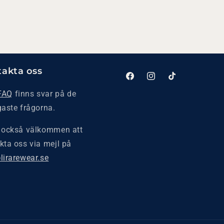
akta oss
Facebook
Instagram
TikTok
FAQ
finns svar på de
gaste frågorna.
 också välkommen att
kta oss via mejl på
lirarewear.se