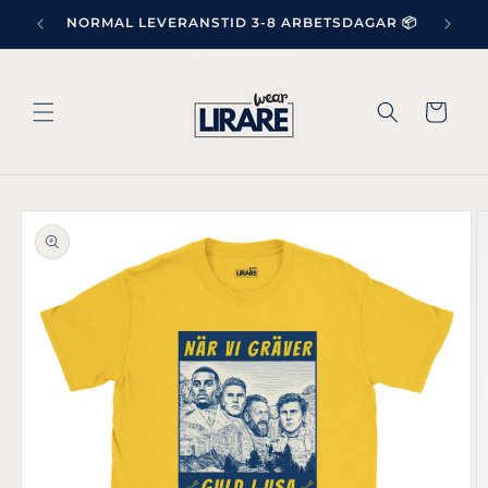
vidare
NORMAL LEVERANSTID 3-8 ARBETSDAGAR 📦
till
innehåll
Varukorg
å vidare till
roduktinformation