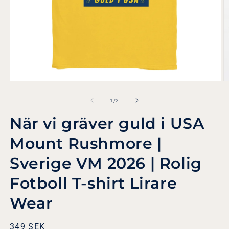
Öppna
Ö
mediet
m
1
2
av
1
/
2
i
i
modalfönster
m
När vi gräver guld i USA
Mount Rushmore |
Sverige VM 2026 | Rolig
Fotboll T-shirt Lirare
Wear
Ordinarie
349 SEK