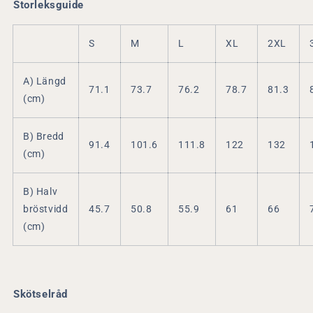
Storleksguide
S
M
L
XL
2XL
A) Längd
71.1
73.7
76.2
78.7
81.3
(cm)
B) Bredd
91.4
101.6
111.8
122
132
(cm)
B) Halv
bröstvidd
45.7
50.8
55.9
61
66
(cm)
Skötselråd