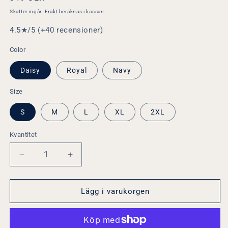
pris
Skatter ingår.
Frakt
beräknas i kassan.
4.5★/5 (+40 recensioner)
Color
Daisy
Royal
Navy
Size
S
M
L
XL
2XL
Kvantitet
Minska
Öka
kvantitet
kvantitet
för
för
När
När
Lägg i varukorgen
vi
vi
gräver
gräver
guld
guld