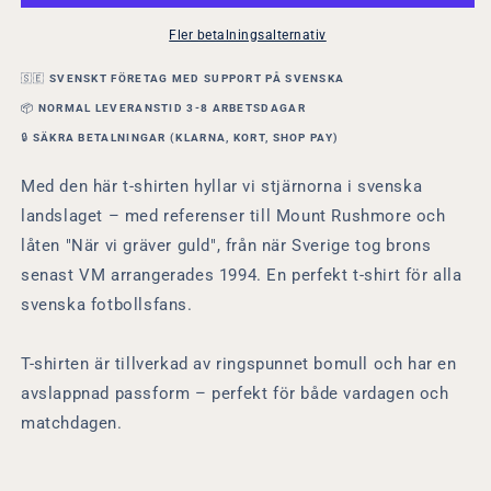
i
i
USA
USA
Fler betalningsalternativ
Mount
Mount
Rushmore
Rushmore
🇸🇪
SVENSKT FÖRETAG MED SUPPORT PÅ SVENSKA
|
|
📦
NORMAL LEVERANSTID 3-8 ARBETSDAGAR
Sverige
Sverige
🔒
SÄKRA BETALNINGAR (KLARNA, KORT, SHOP PAY)
VM
VM
2026
2026
Med den här t-shirten hyllar vi stjärnorna i svenska
|
|
landslaget – med referenser till Mount Rushmore och
Rolig
Rolig
Fotboll
Fotboll
låten "När vi gräver guld", från när Sverige tog brons
T-
T-
senast VM arrangerades 1994. En perfekt t-shirt för alla
shirt
shirt
svenska fotbollsfans.
Lirare
Lirare
Wear
Wear
T-shirten är tillverkad av ringspunnet bomull och har en
avslappnad passform – perfekt för både vardagen och
matchdagen.