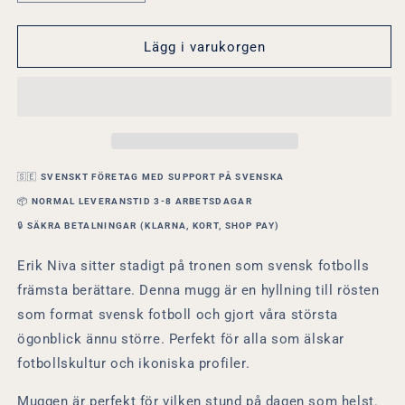
kvantitet
kvantitet
för
för
Erik
Erik
Lägg i varukorgen
Niva
Niva
Kung
Kung
|
|
Rolig
Rolig
Fotboll
Fotboll
Mugg
Mugg
Lirare
Lirare
🇸🇪
SVENSKT FÖRETAG MED SUPPORT PÅ SVENSKA
Wear
Wear
📦
NORMAL LEVERANSTID 3-8 ARBETSDAGAR
🔒
SÄKRA BETALNINGAR (KLARNA, KORT, SHOP PAY)
Erik Niva sitter stadigt på tronen som svensk fotbolls
främsta berättare. Denna mugg är en hyllning till rösten
som format svensk fotboll och gjort våra största
ögonblick ännu större. Perfekt för alla s
om älskar
fotbollskultur och ikoniska profiler.
Muggen är perfekt för vilken stund på dagen som helst.