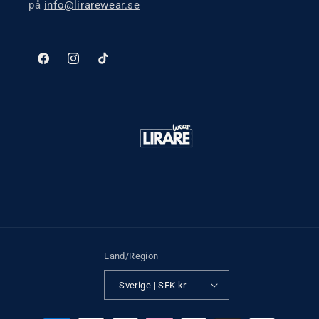
på
info@lirarewear.se
Facebook
Instagram
TikTok
Land/Region
Sverige | SEK kr