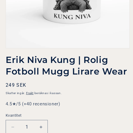
Öppna
mediet
Erik Niva Kung | Rolig
1
i
modalfönster
Fotboll Mugg Lirare Wear
Ordinarie
249 SEK
pris
Skatter ingår.
Frakt
beräknas i kassan.
4.5★/5 (+40 recensioner)
Kvantitet
Minska
Öka